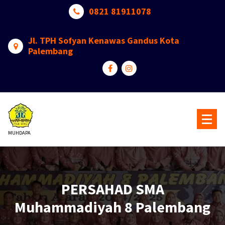
Lewati
0821 81911078
ke
konten
Jl. TPH Sofyan Kenawas Gandus Kota
Palembang
MUHDAPA
PERSAHAD SMA
Muhammadiyah 8 Palembang